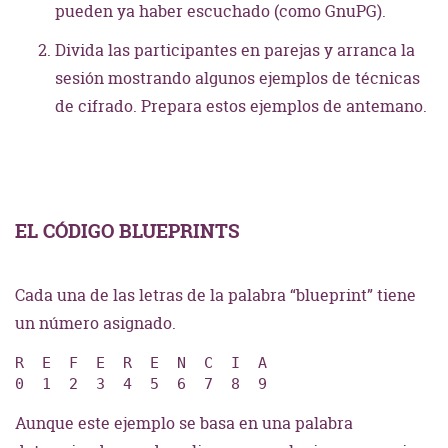
pueden ya haber escuchado (como GnuPG).
Divida las participantes en parejas y arranca la
sesión mostrando algunos ejemplos de técnicas
de cifrado. Prepara estos ejemplos de antemano.
EL CÓDIGO BLUEPRINTS
Cada una de las letras de la palabra “blueprint” tiene
un número asignado.
R  E  F  E  R  E  N  C  I  A

0  1  2  3  4  5  6  7  8  9
Aunque este ejemplo se basa en una palabra