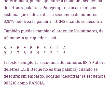
determinada, puede aplicarse a cualquier secuencia
de letras y palabras. Por ejemplo, si usas el mismo
sistema que el de arriba, la secuencia de números
82579 deletrea la palabra TURNS cuando se descifra.
También puedes cambiar el orden de los números, de
tal manera que quedaría así:
R  E  F  E  R  E  N  C  I  A

9  8  7  6  5  4  3  2  1  0
En este ejemplo, la secuencia de números 82579 ahora
deletrea ECRFR (que no es una palabra) cuando se
descifra; sin embargo, podrías “descifrar” la secuencia
903210 como RANCIA.