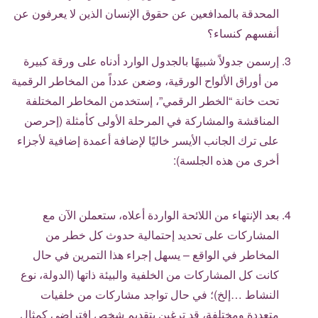
المحدقة بالمدافعين عن حقوق الإنسان الذين لا يعرفون عن
أنفسهم كنساء؟
إرسمن جدولاً شبيهًا بالجدول الوارد أدناه على ورقة كبيرة
من أوراق الألواح الورقية، وضعن عدداً من المخاطر الرقمية
تحت خانة “الخطر الرقمي”، إستخدمن المخاطر المختلفة
المناقشة والمشاركة في المرحلة الأولى كأمثلة (إحرصن
على ترك الجانب الأيسر خاليًا لإضافة أعمدة إضافية لأجزاء
أخرى من هذه الجلسة):
بعد الإنتهاء من اللائحة الواردة أعلاه، ستعملن الآن مع
المشاركات على تحديد إحتمالية حدوث كل خطر من
المخاطر في الواقع – يسهل إجراء هذا التمرين في حال
كانت كل المشاركات من الخلفية والبيئة ذاتها (الدولة، نوع
النشاط …إلخ)؛ في حال تواجد مشاركات من خلفيات
متعددة ومختلفة، قد ترغبن بتقديم شخص إفتراضي كمثال