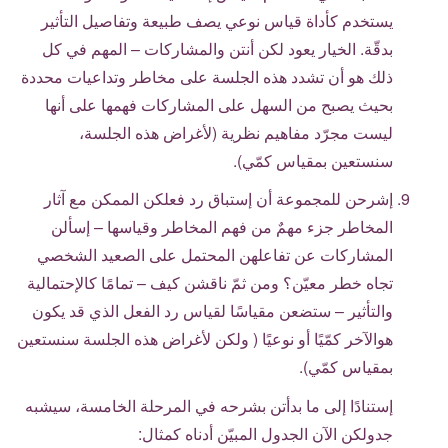
يستخدم كأداة قياس نوعي يصف طبيعة وتفاصيل التأثير
بدقّة. الخيار يعود لكن أنتن والمشاركات – المهم في كل
ذلك هو أن تشدد هذه الجلسة على مخاطر وتداعيات محددة
بحيث يصبح من السهل على المشاركات فهمها على أنها
ليست مجرّد مفاهيم نظرية (لأغراض هذه الجلسة،
سنستعين بمقياس كمّي).
إشرحن للمجموعة أن إستباق رد فعلكن الممكن مع آثار
المخاطر جزء مهمٌ من فهم المخاطر وقياسها – إسألن
المشاركات عن تفاعلهن المحتمل على الصعيد الشخصي
تجاه خطر معيّن؟ ومن ثمّ ناقشن كيف – تمامًا كالإحتمالية
والتأثير – ستضعن مقياسًا لقياس رد الفعل الذي قد يكون
هوالآخر كمّيًا أو نوعيًا ( ولكن لأغراض هذه الجلسة سنستعين
بمقياس كمّي).
إستنادًا إلى ما بدأتن بشرحه في المرحلة الخامسة، سيشبه
جدولكن الآن الجدول المبيّن أدناه كمثال: