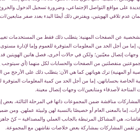
يدة على مواقع التواصل الإجتماعي، وضرورة تسجيل الدخول والخروج
ن عدم تلاقي الهويتين، ويفترض ذلك أيضًا البدء بعدد صفر متابعين/
خصية عن الصفحات المهنية: يتطلب ذلك فقط من المستخدمات تغيير
، إما من أجل الحد من المعلومات المتوفرة للعموم وإما لإدارة مستوى 
 وجهات إتصال معيّنين؛ ولكن في حالات أخرى، فصل هاتين الهويتين قد
موعتين منفصلتين من الصفحات والحسابات لكل منهما (أي سيتوجب إ
ية أو المهنية) ترك هوياتهن كما هي الآن: يتطلب ذلك على الأرجح من 
 الخاصة بحساباتهن، إما من أجل الحد من كمية المعلومات المتوفرة للع
المتاحة لأصدقاء ومتابعين/ات وجهات إتصال معينة.
المشاركات مناقشة ضمن المجموعات ذاتها في المرحلة الثالثة، بعض إ
رات، إما بالمعنى العام أو خصيصًا بالنسبة لهن ولبيئة عملهن. ومن ضم
نقاشات، هي المشاكل المرتبطة بالجانب العملي والمصداقية – كنّ جاه
 حين تقمن المشاركات بمشاركة بعض خلاصات نقاشهن مع المجموعة.