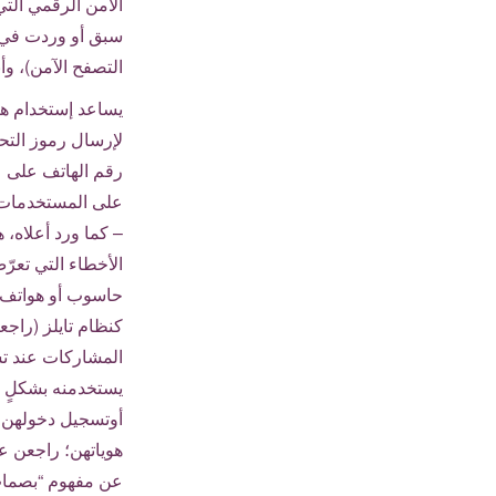
الأمن الرقمي الت
سبق أو وردت في ج
التصفح الآمن)، وأ
يساعد إستخدام ه
لإرسال رموز التح
رقم الهاتف على ع
على المستخدمات إ
– كما ورد أعلاه،
الأخطاء التي تعر
حاسوب أو هواتف م
كنظام تايلز (راج
المشاركات عند ت
يستخدمنه بشكلٍ 
أوتسجيل دخولهن إ
هوياتهن؛ راجعن ع
عن مفهوم “بصمات”