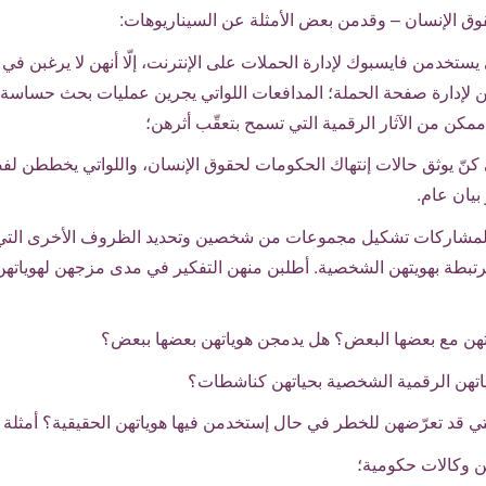
ق الإنسان – وقدمن بعض الأمثلة عن السيناريوهات:
 يستخدمن فايسبوك لإدارة الحملات على الإنترنت، إلّا أنهن لا يرغبن ف
 لإدارة صفحة الحملة؛ المدافعات اللواتي يجرين عمليات بحث حساسة ع
مكن من الآثار الرقمية التي تسمح بتعقّب أثرهن؛
ي كنّ يوثق حالات إنتهاك الحكومات لحقوق الإنسان، واللواتي يخططن ل
بيان عام.
المشاركات تشكيل مجموعات من شخصين وتحديد الظروف الأخرى التي 
رتبطة بهويتهن الشخصية. أطلبن منهن التفكير في مدى مزجهن لهويات
هن مع بعضها البعض؟ هل يدمجن هوياتهن بعضها ببعض؟
اتهن الرقمية الشخصية بحياتهن كناشطات؟
تي قد تعرّضهن للخطر في حال إستخدمن فيها هوياتهن الحقيقية؟ أمثلة
 وكالات حكومية؛