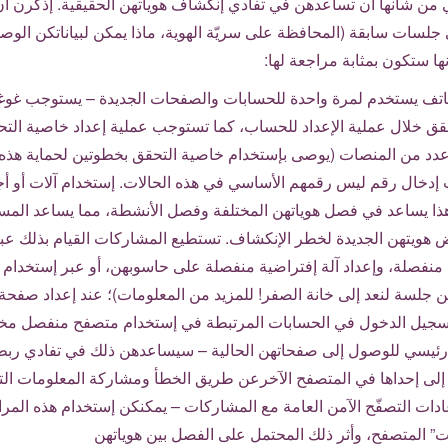
ي من شأنها أن تساعدهن في تفادي إنكشاف هوياتهن الحقيقية. إذكرن أ
لسات سابقة (المحافظة على سريّة الهوية، ماذا يمكن لبياناتكن الوص
نها ستكون بمثابة مراجعة لها:
اتف يستخدم لمرة واحدة للحسابات والصفحات الجديدة – يستوجب غوغل
قق خلال عملية الإعداد للحساب، كما تستوجب عملية إعداد خاصية الت
دد من المنصات (يوصى بإستخدام خاصية التحقق بخطوتين لحماية هذه
دخال رقم ليس رقمهم الأساسي في هذه الحالات. إستخدام آلات أو أج
 هذا يساعد في فصل هوياتهن المختلفة وفصل الأنشطة، مما يساعد الم
ّض هويتهن الجديدة لخطر الإنكشاف. تستطيع المشاركات القيام بذلك عب
نفصلة، وإعداد آلة إفتراضية منفصلة على حاسوبهن، أو عبر إستخدام 
عن جلسة لنعد إلى خانة الصفر! للمزيد من المعلومات)؛ عند إعداد صفحة
سجيل الدخول في الحسابات المرتبطة في إستخدام متصفح منفصل مخ
رئيسي للوصول إلى صفحاتهن الحالية – سيساعدهن ذلك في تفادي ربطه
لى إحداها في المتصفح الآخرعن طريق الخطأ ومشاركة المعلومات الت
ادات التصفّح الآمن العامة مع المشاركات – يمكنكن إستخدام هذه الم
 المتصفح، وأثر ذلك المحتمل على الفصل بين هوياتهن