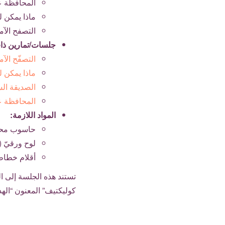
المحافظة عل
ماذا يمكن ل
التصفح الآم
جلسات/تمارين ذا
التصفّح الآ
ماذا يمكن لبياناتكن 
الصديقة الس
المحافظة عل
المواد اللازمة:
حاسوب محم
لوح ورقيّ 
أقلام خطاطة
تستند هذه الجلسة إلى ال
كوليكتيف” المعنون “اله