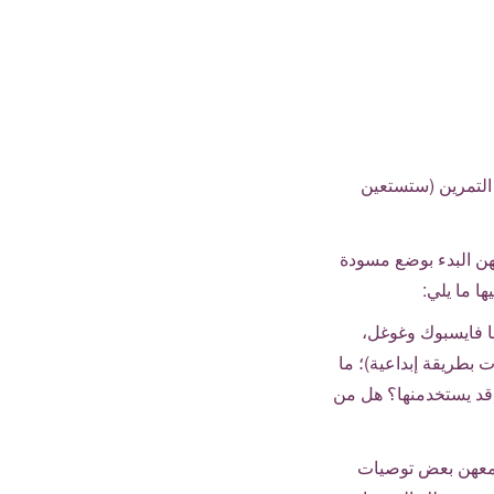
 التمرين (ستستعين
هن البدء بوضع مسودة
ا ما يلي:
ا فايسبوك وغوغل،
 بطريقة إبداعية)؛ ما
 قد يستخدمنها؟ هل من
 معهن بعض توصيات