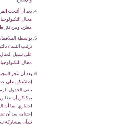
بعد أن أتيحت الف
مجال التكنولوجيا
معيّن، ومن ثمّ إط
بواسطة الملاقط/ا
ترتيب النساء بال
على سبيل المثال، م
مجال التكنولوجيا 
بعد أن تنجز المج
إطلاعكن على عدد 
يبقى الجدول الزم
يمكنكن أن تطلبن
اختياري: بما أن ا
إختتامه بعد أن ت
تبدأن بمشاركة نبذ