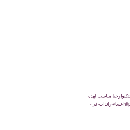
كنواوجيا مناسب لهذه
الجلسة (باللغة العربية): https://www.cyber-arabs.com/wp-content/uploads/2018/02/10-نساء-رائدات-في-