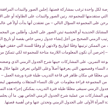
رصة لكل واحدة ترغب بمشاركة قصتها، إجلبن الصور والنبذات المرافقة 
 التي ستقدمنها للمجموعة. رتبن الصور والنبذات على الطاولة أو على 
رحن على المجموعة السؤال التالي – من تعتقدن أنها بدأت أولاً في عالم
لمشابك الحديدية أو الخشبية ثبتن الصور على الحبل، وأطلبن من المجم
ترتيب الزمني الصحيح من أجل إنشاء جدول زمني خاص بقصة أو تاريخ النس
ن الممكن ترتيبها وفقًا لتواريخ ولادتهن أو وفقًا للسنة التي حققن فيها
– إحرصن أن تكون المعلومات اللازمة متاحة للمجموعة لكي تتمكنّ من ا
موعة التمرين، على المشاركات حينها شرح الجدول الزمني الذي وضعنه
النساء وقصصهن التي يعرفنها أصلاً وعلى اللواتي تعرفن عليها خلال ه
ني معلقًا في مكان ظاهر في قاعة التدريب طيلة فترة ورشة العمل – و
 من المجموعة قراءة معلومات عن تلك النساء المذهلات وقصصهن لبض
لجدول الزمني سيبقى معلقًا طيلة فترة التدريب، يمكنكن إجراء هذه الت
نتهي المشاركات من عملية شرح الجدول الزمني الخاص بهن. ما أن يجلس
ة المرأة الأولى على الجدول الزمني وتحدثن عنها وعن أهمية قصتها.